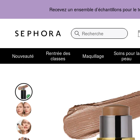
Recevez un ensemble d’échantillons pour le t
Recherche
Rentrée des
Soins pour la
Nouveauté
Maquillage
classes
peau