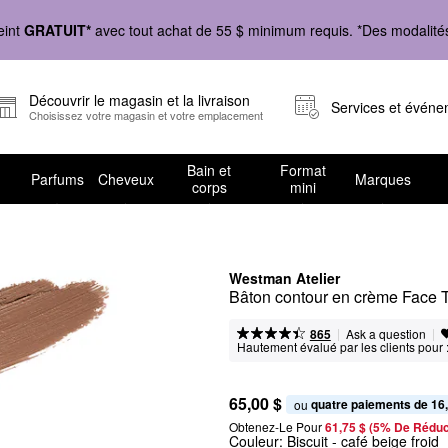
eint
GRATUIT*
avec tout achat de 55 $ minimum requis. *Des modalités 
Découvrir le magasin et la livraison
Services et évén
Choisissez votre magasin et votre emplacement
Bain et
Format
Parfums
Cheveux
Marques
corps
mini
Westman Atelier
Bâton contour en crème Face 
|
|
Ask a question
865
Hautement évalué par les clients pour 
65,00 $
quatre paiements de 16
ou 
Obtenez-Le Pour
61,75 $ (5% De Réduc
Couleur:
Biscuit
- café beige froid