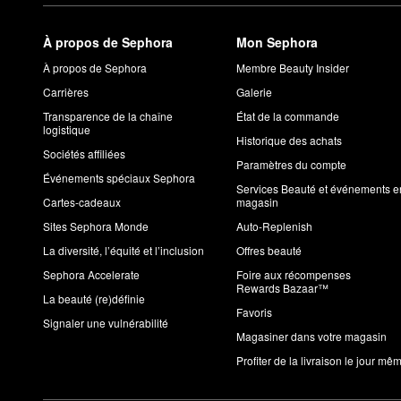
À propos de Sephora
Mon Sephora
À propos de Sephora
Membre Beauty Insider
Carrières
Galerie
Transparence de la chaîne
État de la commande
logistique
Historique des achats
Sociétés affiliées
Paramètres du compte
Événements spéciaux Sephora
Services Beauté et événements e
Cartes-cadeaux
magasin
Sites Sephora Monde
Auto-Replenish
La diversité, l’équité et l’inclusion
Offres beauté
Sephora Accelerate
Foire aux récompenses
Rewards Bazaar™
La beauté (re)définie
Favoris
Signaler une vulnérabilité
Magasiner dans votre magasin
Profiter de la livraison le jour mê