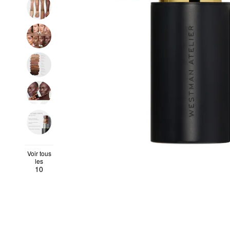
Voir tous
les
10