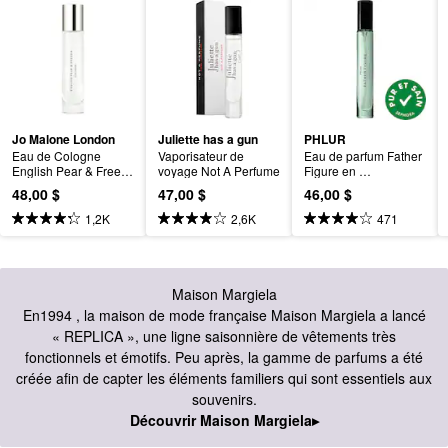
Jo Malone London
Juliette has a gun
PHLUR
Eau de Cologne 
Vaporisateur de 
Eau de parfum Father 
English Pear & Freesi
voyage Not A Perfume
Figure en 
a avec rose en 
vaporisateur de 
48,00 $
47,00 $
46,00 $
vaporisateur de 
voyage
voyage
1,2K
2,6K
471
Maison Margiela
En1994 , la maison de mode française Maison Margiela a lancé
« REPLICA », une ligne saisonnière de vêtements très
fonctionnels et émotifs. Peu après, la gamme de parfums a été
créée afin de capter les éléments familiers qui sont essentiels aux
souvenirs.
Découvrir Maison Margiela▸