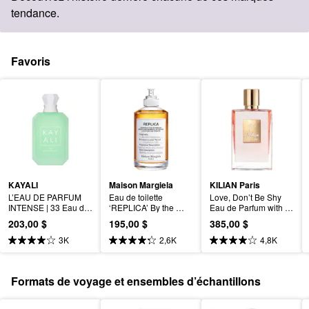
tendance.
Favoris
KAYALI
Maison Margiela
KILIAN Paris
L’EAU DE PARFUM 
Eau de toilette 
Love, Don’t Be Shy 
INTENSE | 33 Eau de 
‘REPLICA’ By the 
Eau de Parfum with 
parfum intense
Fireplace avec 
Orange Blossom and 
203,00 $
195,00 $
385,00 $
châtaigne, vanille et 
Vanilla
huile de girofle
3K
2,6K
4,8K
Formats de voyage et ensembles d’échantillons