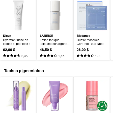
Dieux
LANEIGE
Biodance
Hydratant riche en 
Lotion tonique 
Quatre masques 
lipides et peptides et 
laiteuse rechargeable 
Cera-nol Real Deep 
soin réparateur de la 
avec céramides et 
pour le soulagement 
62,00 $
48,50 $
26,00 $
barrière cutanée 
peptides Cream Skin
de la sécheresse et 
Instant Angel
des rougeurs
2,3K
1,6K
138
Taches pigmentaires