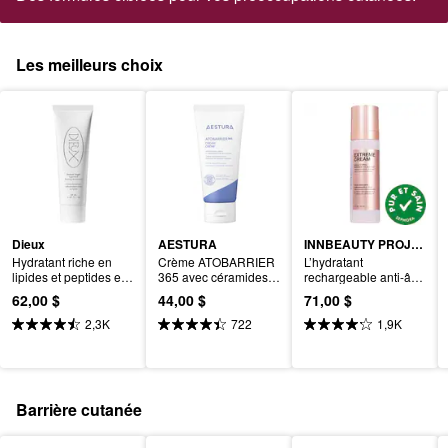
Les meilleurs choix
Dieux
AESTURA
INNBEAUTY PROJECT
Hydratant riche en 
Crème ATOBARRIER
L’hydratant 
lipides et peptides et 
365 avec céramides 
rechargeable anti-âge 
soin réparateur de la 
et niacinamide pour 
raffermissant et à effet 
62,00 $
44,00 $
71,00 $
barrière cutanée 
réparer la barrière 
remontant Extreme 
Instant Angel
d’hydratation cutanée
Cream
2,3K
722
1,9K
Barrière cutanée