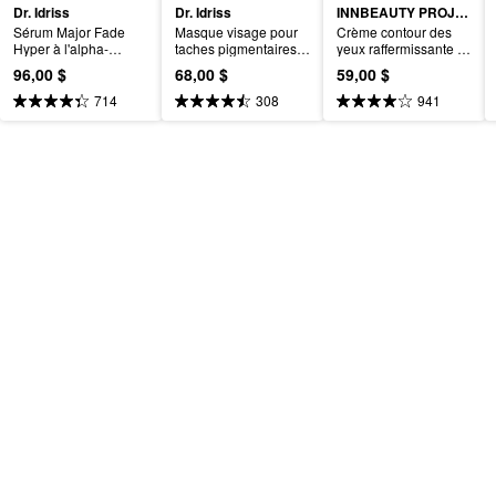
Dr. Idriss
Dr. Idriss
INNBEAUTY PROJECT
Sérum Major Fade 
Masque visage pour 
Crème contour des 
Hyper à l'alpha-
taches pigmentaires 
yeux raffermissante et 
arbutine et à la 
Major Fade avec AHA
anticernes 
96,00 $
68,00 $
59,00 $
niacinamide pour 
rechargeable Bright & 
illuminer et pour les 
Tight avec vitamine C 
714
308
941
taches pigmentaires
et peptides