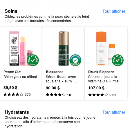
Soins
Tout afficher
Ciblez les problèmes comme la peau sèche et le teint
inégal avec ces formules très concentrées.
Peace Out
Biossance
Drunk Elephant
Bâton yeux au rétinol
Sérum lissant avec 
Sérum de jour à la 
squalane + 10 % 
vitamine C C-Firma
d’acide lactique
39,50 $
90,00 $
107,00 $
275
1K
2,3K
Hydratants
Tout afficher
Choisissez des hydratants crémeux à la fois pour le jour et
pour la nuit afin d’aider la peau à conserver son
hydratation.