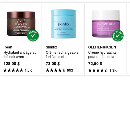
fresh
Skinfix
OLEHENRIKSEN
Hydratant antiâge au 
Crème rechargeable 
Crème hydratante 
thé noir avec 
fortifiante et 
pour renforcer la 
alternative au rétinol 
hydratante à triple 
barrière cutanée 
128,00 $
73,00 $
72,50 $
BT Matrix
peptide lipide Barrier+ 
Strength avec acide 
avec B-L3
hyaluronique et 
1,6K
903
1,3K
niacinamide