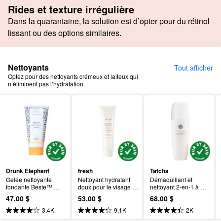
Rides et texture irrégulière
Dans la quarantaine, la solution est d’opter pour du rétinol
lissant ou des options similaires.
Nettoyants
Tout afficher
Optez pour des nettoyants crémeux et laiteux qui
n’éliminent pas l’hydratation.
Drunk Elephant
fresh
Tatcha
Gelée nettoyante 
Nettoyant hydratant 
Démaquillant et 
fondante Beste™ 
doux pour le visage 
nettoyant 2-en-1 à 
No. 9
au soja
l’huile de camélia
47,00 $
53,00 $
68,00 $
3,4K
9,1K
2K