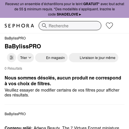
Recevez un ensemble d’échantillons pour le teint
GRATUIT*
avec tout achat
de 55 $ minimum requis. *Des modalités s’appliquent. Inscrire le
code
SHADELOVE ▸
Recherche
BaBylissPRO
BaBylissPRO
Trier
En magasin
Livraison le jour même
0 Résultats
BaBylissPRO Accessories
Nous sommes désolés, aucun produit ne correspond 
à vos choix de filtres.
Veuillez essayer de modifier certains de vos filtres pour afficher
des résultats.
BaBylissPRO
Contenu relié:
Adwoa Beauty
,
The 7 Virtues Format miniature
,