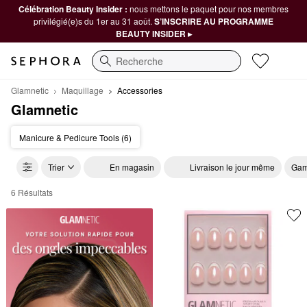
Célébration Beauty Insider :
nous mettons le paquet pour nos membres
privilégié(e)s du 1er au 31 août.
S’INSCRIRE AU PROGRAMME
BEAUTY INSIDER ▸
Recherche
Glamnetic
Maquillage
Accessories
Glamnetic
Manicure & Pedicure Tools (6)
Trier
En magasin
Livraison le jour même
Gam
6 Résultats
Glamnetic Accessories