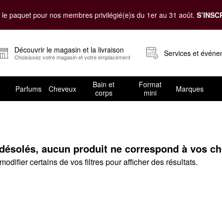
le paquet pour nos membres privilégié(e)s du 1er au 31 août.
S’INSC
Découvrir le magasin et la livraison
Services et évén
Choisissez votre magasin et votre emplacement
Bain et
Format
Parfums
Cheveux
Marques
corps
mini
estinataire
solés, aucun produit ne correspond à vos choi
odifier certains de vos filtres pour afficher des résultats.