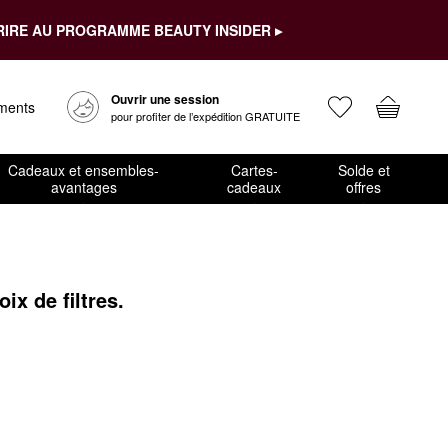
RIRE AU PROGRAMME BEAUTY INSIDER ▸
Ouvrir une session
ements
pour profiter de l’expédition GRATUITE
Cadeaux et ensembles-
Cartes-
Solde et
avantages
cadeaux
offres
x de filtres.