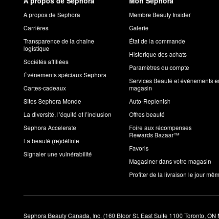
À propos de Sephora
Mon Sephora
À propos de Sephora
Membre Beauty Insider
Carrières
Galerie
Transparence de la chaîne
État de la commande
logistique
Historique des achats
Sociétés affiliées
Paramètres du compte
Événements spéciaux Sephora
Services Beauté et événements e
Cartes-cadeaux
magasin
Sites Sephora Monde
Auto-Replenish
La diversité, l’équité et l’inclusion
Offres beauté
Sephora Accelerate
Foire aux récompenses
Rewards Bazaar™
La beauté (re)définie
Favoris
Signaler une vulnérabilité
Magasiner dans votre magasin
Profiter de la livraison le jour mê
Sephora Beauty Canada, Inc. (160 Bloor St. East Suite 1100 Toronto, ON 