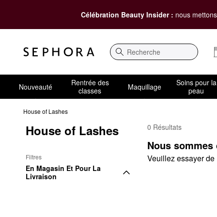
Célébration Beauty Insider :
nous mettons 
Recherche
Rentrée des
Soins pour la
Nouveauté
Maquillage
classes
peau
House of Lashes
House of Lashes
0 Résultats
House of Lashes Par d
Nous sommes dé
Filtres
Veuillez essayer de m
En Magasin Et Pour La 
Livraison