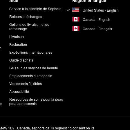
Aide
Région et langue
Service à la clientèle de Sephora
United States - English
Retours et échanges
Canada - English
Options de livraison et de
Canada - Français
ramassage
Livraison
Facturation
n
Expéditions internationales
Guide d’achats
FAQ sur les services de beauté
Emplacements du magasin
Versements flexibles
Accessibilité
Ressources de soins pour la peau
me
pour adolescents
M4W 1B9 | Canada, sephora.ca) is requesting consent on its 