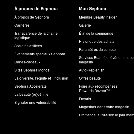
À propos de Sephora
Mon Sephora
À propos de Sephora
Membre Beauty Insider
Carrières
Galerie
Transparence de la chaîne
État de la commande
logistique
Historique des achats
Sociétés affiliées
Paramètres du compte
Événements spéciaux Sephora
Services Beauté et événements e
Cartes-cadeaux
magasin
Sites Sephora Monde
Auto-Replenish
La diversité, l’équité et l’inclusion
Offres beauté
Sephora Accelerate
Foire aux récompenses
Rewards Bazaar™
La beauté (re)définie
Favoris
Signaler une vulnérabilité
Magasiner dans votre magasin
Profiter de la livraison le jour mê