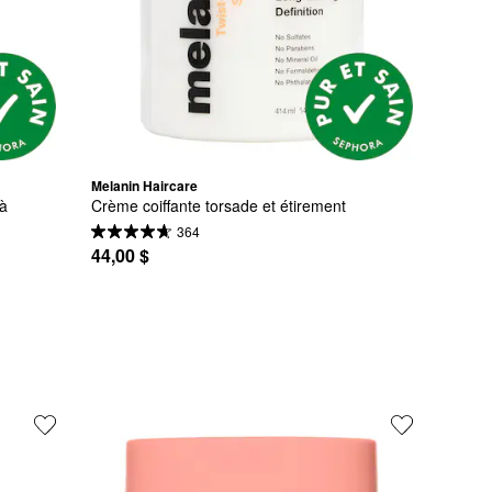
Melanin Haircare
à 
Crème coiffante torsade et étirement
364
44,00 $