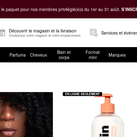
le paquet pour nos membres privilégié(e)s du 1er au 31 août.
S’INSC
Découvrir le magasin et la livraison
Services et évén
Choisissez votre magasin et votre emplacement
Bain et
Format
Parfums
Cheveux
Marques
corps
mini
EN LIGNE SEULEMENT