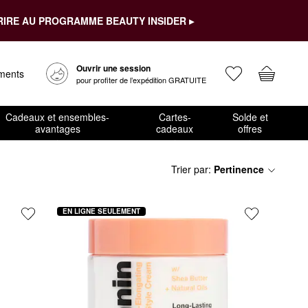
RIRE AU PROGRAMME BEAUTY INSIDER ▸
Ouvrir une session
ements
pour profiter de l’expédition GRATUITE
Cadeaux et ensembles-
Cartes-
Solde et
avantages
cadeaux
offres
Trier par
:
Pertinence
EN LIGNE SEULEMENT