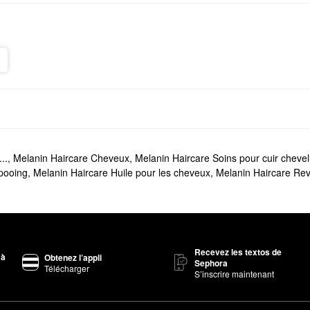
..
,
Melanin Haircare Cheveux
,
Melanin Haircare Soins pour cuir cheve
pooing
,
Melanin Haircare Huile pour les cheveux
,
Melanin Haircare Revi
Recevez les textos de
 à
Obtenez l’appli
Sephora
Télécharger
S’inscrire maintenant