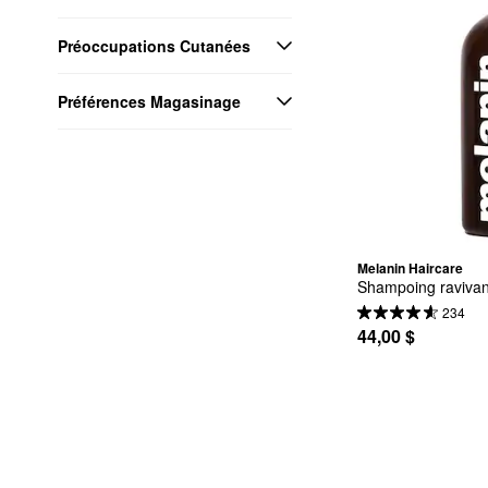
Préoccupations Cutanées
Préférences Magasinage
Melanin Haircare
Shampoing ravivant
234
44,00 $