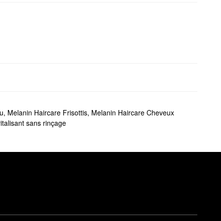
lu
,
Melanin Haircare Frisottis
,
Melanin Haircare Cheveux
talisant sans rinçage