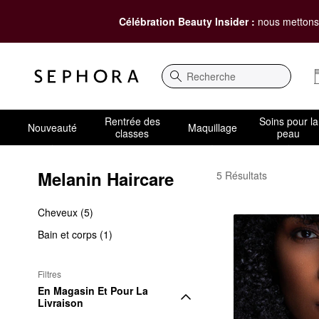
Célébration Beauty Insider :
nous mettons 
Recherche
Rentrée des
Soins pour la
Nouveauté
Maquillage
classes
peau
Melanin Haircare
Melanin Haircare
5 Résultats
Cheveux (5)
Bain et corps (1)
Filtres
En Magasin Et Pour La 
Livraison