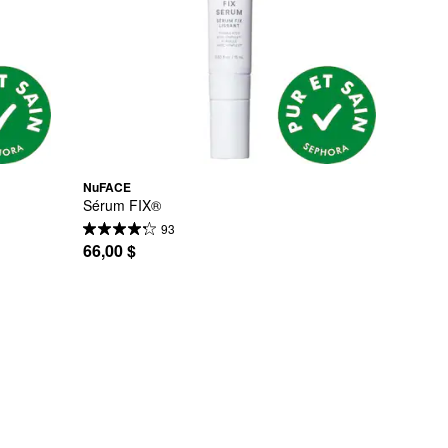
NuFACE
Sérum FIX®
93
66,00 $