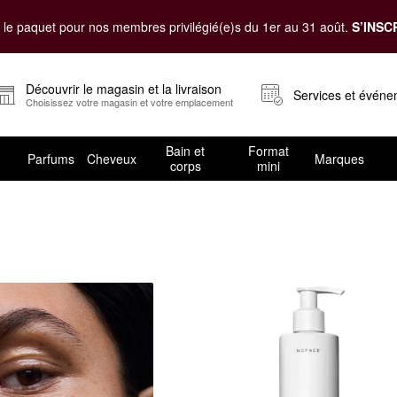
le paquet pour nos membres privilégié(e)s du 1er au 31 août.
S’INSC
Découvrir le magasin et la livraison
Services et évén
Choisissez votre magasin et votre emplacement
Bain et
Format
Parfums
Cheveux
Marques
corps
mini
e visage