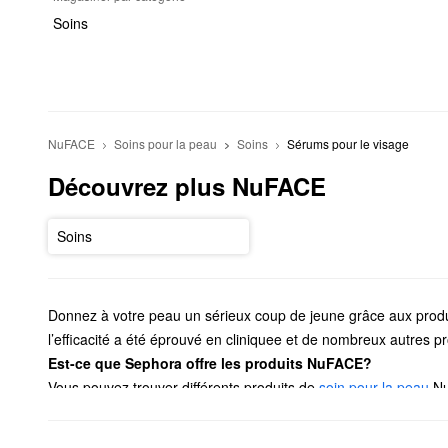
Soins
NuFACE
Soins pour la peau
Soins
Sérums pour le visage
Découvrez plus NuFACE
Soins
Donnez à votre peau un sérieux coup de jeune grâce aux produ
l’efficacité a été éprouvé en cliniquee et de nombreux autres 
Est-ce que Sephora offre les produits NuFACE?
Vous pouvez trouver différents produits de
soin pour la peau
Nu
vous voulez aller plus loin, découvrez la collection d’
outils de p
encore.