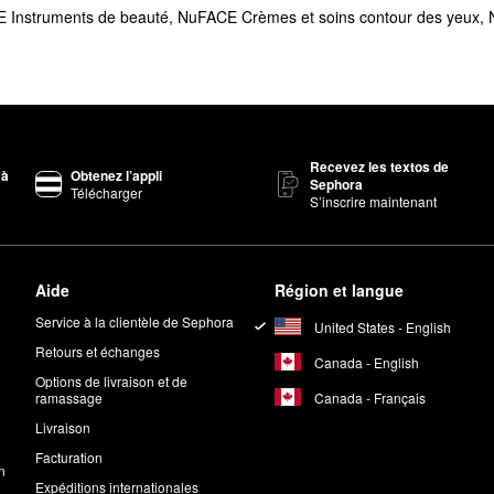
 Instruments de beauté
,
NuFACE Crèmes et soins contour des yeux
,
vendu de NuFACE et il est équipé d’une base gel et d’un socle de charge.
uer l’apparence des rides et ridules tout en améliorant le teint et en re
teint plus lisse.
CE?
tilisation de l’
appareil tonifiant pour le visage Trinity
de NuFACE, et ce
Recevez les textos de
ont cumulatifs, nous recommandons donc une utilisation régulière pour un
 à
Obtenez l’appli
Sephora
Télécharger
S’inscrire maintenant
e visage Trinity
de NuFACE plus d’une fois par jour. Pendant les 60 prem
t cinq minutes. Ensuite, vous devriez passer à une utilisation deux à tr
sultats?
Aide
Région et langue
pliquez la base gel. Faites glisser l’
appareil
vers le haut en exerçant 
Service à la clientèle de Sephora
United States - English
nt, votre mâchoire, vos joues et votre cou. Massez l’excès de formule 
Retours et échanges
Canada - English
Options de livraison et de
Canada - Français
ramassage
Livraison
Facturation
n
Expéditions internationales