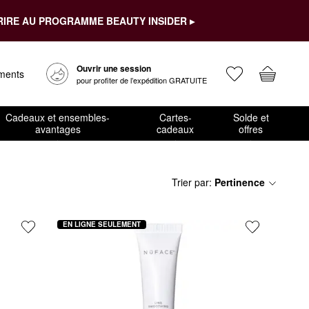
RIRE AU PROGRAMME BEAUTY INSIDER ▸
Ouvrir une session
ements
pour profiter de l’expédition GRATUITE
Cadeaux et ensembles-
Cartes-
Solde et
avantages
cadeaux
offres
Trier par
:
Pertinence
EN LIGNE SEULEMENT