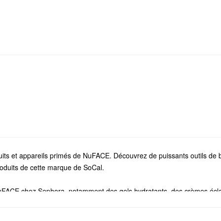
its et appareils primés de NuFACE. Découvrez de puissants outils de 
produits de cette marque de SoCal.
FACE chez Sephora, notamment des gels hydratants, des crèmes éclat 
ointe
de NuFACE conçus pour atténuer l’apparence des rides, rehausser 