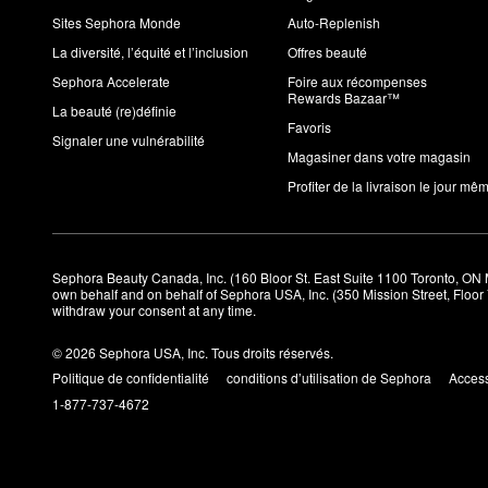
Sites Sephora Monde
Auto-Replenish
La diversité, l’équité et l’inclusion
Offres beauté
Sephora Accelerate
Foire aux récompenses
Rewards Bazaar™
La beauté (re)définie
Favoris
Signaler une vulnérabilité
Magasiner dans votre magasin
Profiter de la livraison le jour mê
Sephora Beauty Canada, Inc. (160 Bloor St. East Suite 1100 Toronto, ON 
own behalf and on behalf of Sephora USA, Inc. (350 Mission Street, Floo
withdraw your consent at any time.
© 2026 Sephora USA, Inc. Tous droits réservés.
Politique de confidentialité
conditions d’utilisation de Sephora
Access
1-877-737-4672