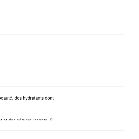
beauté, des hydratants dont
et des sérums lissants. Si
vos lèvres, et bien plus