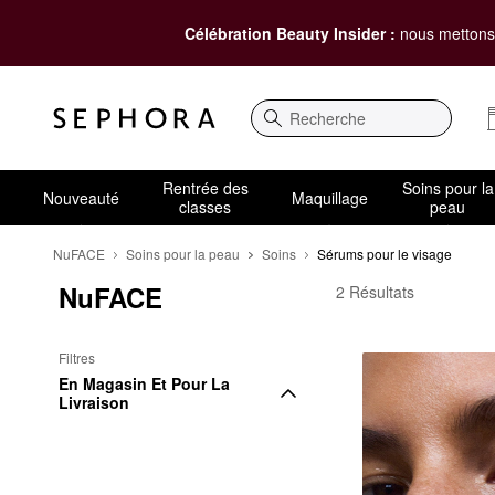
Célébration Beauty Insider :
nous mettons 
Recherche
Rentrée des
Soins pour la
Nouveauté
Maquillage
classes
peau
NuFACE
Soins pour la peau
Soins
Sérums pour le visage
NuFACE
NuFACE Sérums pour l
2 Résultats
Filtres
En Magasin Et Pour La 
Livraison