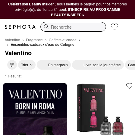
Célébration Beauty Insider :
nous mettons le paquet pour nos membres
privilégié(e)s du 1er au 31 août.
S’INSCRIRE AU PROGRAMME
BEAUTY INSIDER ▸
Recherche
Valentino
Fragrance
Coffrets et cadeaux
Ensembles-cadeaux d'eau de Cologne
Valentino
Trier
En magasin
Livraison le jour même
Gam
1 Résultat
Valentino Ensembles-cadeaux d'eau de Cologne