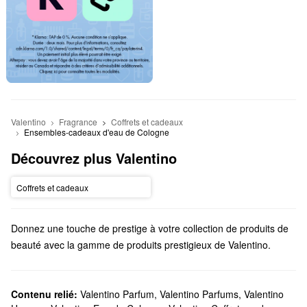
Valentino
Fragrance
Coffrets et cadeaux
Ensembles-cadeaux d'eau de Cologne
Découvrez plus Valentino
Coffrets et cadeaux
Donnez une touche de prestige à votre collection de produits de
beauté avec la gamme de produits prestigieux de Valentino.
Découvrez des parfums de haute qualité, du maquillage
transformateur pour le visage, des ensembles-cadeaux
époustouflants et bien plus encore.
Contenu relié:
Valentino Parfum
,
Valentino Parfums
,
Valentino