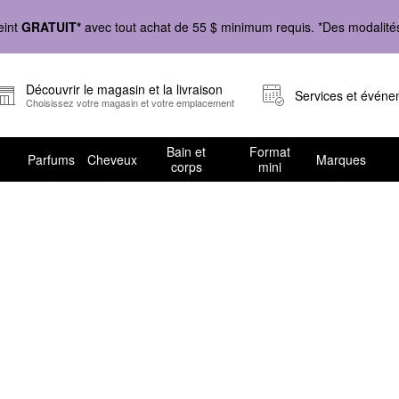
eint
GRATUIT*
avec tout achat de 55 $ minimum requis. *Des modalités 
Découvrir le magasin et la livraison
Services et évén
Choisissez votre magasin et votre emplacement
Bain et
Format
Parfums
Cheveux
Marques
corps
mini