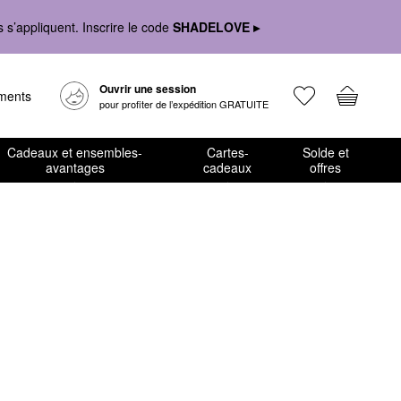
s’appliquent. Inscrire le code
SHADELOVE ▸
Ouvrir une session
ements
pour profiter de l’expédition GRATUITE
Cadeaux et ensembles-
Cartes-
Solde et
avantages
cadeaux
offres