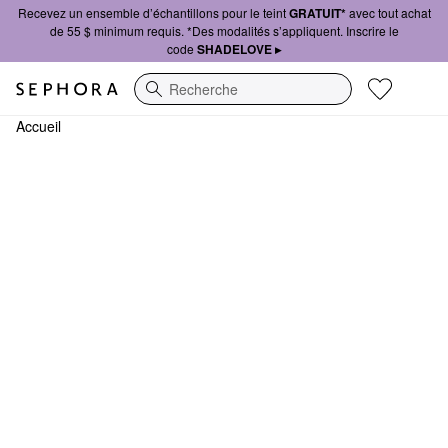
Recevez un ensemble d’échantillons pour le teint
GRATUIT*
avec tout achat
de 55 $ minimum requis. *Des modalités s’appliquent. Inscrire le
code
SHADELOVE ▸
Recherche
Accueil