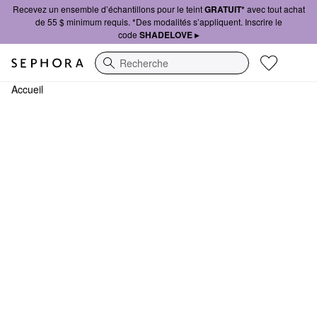
Recevez un ensemble d’échantillons pour le teint
GRATUIT*
avec tout achat
de 55 $ minimum requis. *Des modalités s’appliquent. Inscrire le
code
SHADELOVE ▸
Recherche
Accueil