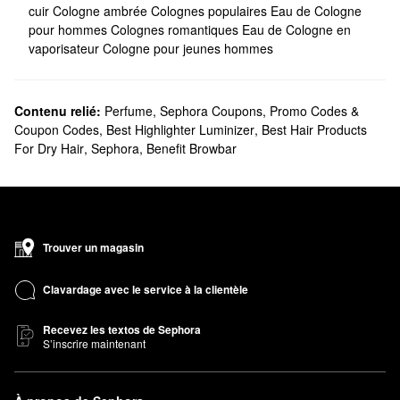
cuir
Cologne ambrée
Colognes populaires
Eau de Cologne
pour hommes
Colognes romantiques
Eau de Cologne en
vaporisateur
Cologne pour jeunes hommes
Contenu relié:
Perfume
,
Sephora Coupons, Promo Codes &
Coupon Codes
,
Best Highlighter Luminizer
,
Best Hair Products
For Dry Hair
,
Sephora
,
Benefit Browbar
Trouver un magasin
Clavardage avec le service à la clientèle
Recevez les textos de Sephora
S’inscrire maintenant