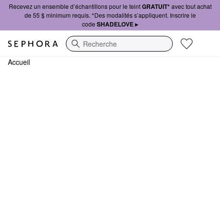
Recevez un ensemble d’échantillons pour le teint
GRATUIT*
avec tout achat
de 55 $ minimum requis. *Des modalités s’appliquent. Inscrire le
code
SHADELOVE ▸
Recherche
Accueil