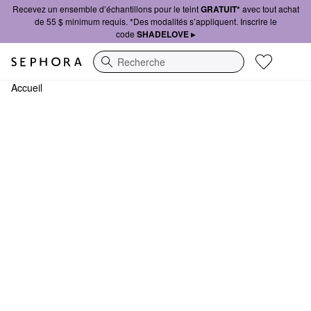
Recevez un ensemble d’échantillons pour le teint
GRATUIT*
avec tout achat
de 55 $ minimum requis. *Des modalités s’appliquent. Inscrire le
code
SHADELOVE ▸
Recherche
Accueil