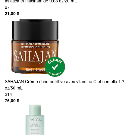
asiatica et niacinamide 0.68 oz/20 mL
27
21,00 $
SAHAJAN
Crème riche nutritive avec vitamine C et centella 1.7
oz/50 mL
214
76,00 $