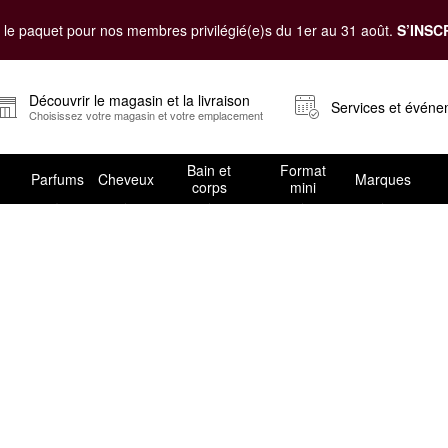
le paquet pour nos membres privilégié(e)s du 1er au 31 août.
S’INSC
Découvrir le magasin et la livraison
Services et évén
Choisissez votre magasin et votre emplacement
Bain et
Format
Parfums
Cheveux
Marques
corps
mini