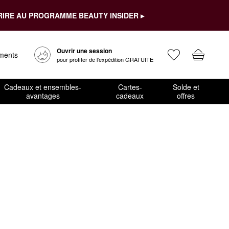
RIRE AU PROGRAMME BEAUTY INSIDER ▸
Ouvrir une session
ements
pour profiter de l’expédition GRATUITE
Cadeaux et ensembles-
Cartes-
Solde et
avantages
cadeaux
offres