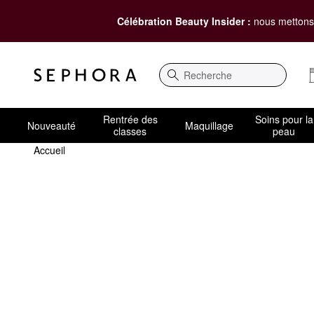
Célébration Beauty Insider :
nous mettons 
Recherche
Rentrée des
Soins pour la
Nouveauté
Maquillage
classes
peau
Accueil