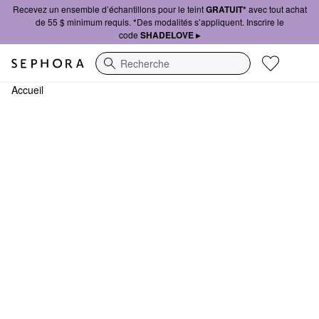
Recevez un ensemble d’échantillons pour le teint
GRATUIT*
avec tout achat
de 55 $ minimum requis. *Des modalités s’appliquent. Inscrire le
code
SHADELOVE ▸
Recherche
Accueil