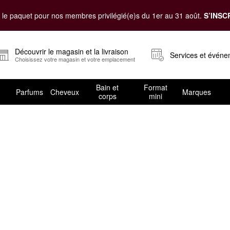
le paquet pour nos membres privilégié(e)s du 1er au 31 août.
S’INSC
Découvrir le magasin et la livraison
Services et évén
Choisissez votre magasin et votre emplacement
Bain et
Format
Parfums
Cheveux
Marques
corps
mini