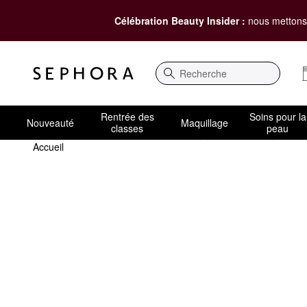
Célébration Beauty Insider :
nous mettons 
Recherche
Rentrée des
Soins pour la
Nouveauté
Maquillage
classes
peau
Accueil