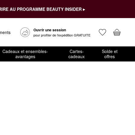
RIRE AU PROGRAMME BEAUTY INSIDER ▸
Ouvrir une session
ements
pour profiter de l’expédition GRATUITE
Cadeaux et ensembles-
Cartes-
Solde et
avantages
cadeaux
offres