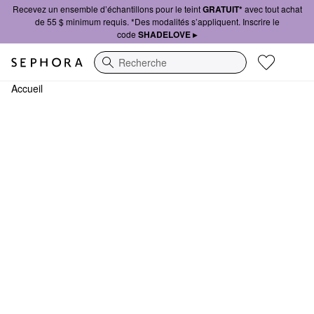
Recevez un ensemble d’échantillons pour le teint
GRATUIT*
avec tout achat
de 55 $ minimum requis. *Des modalités s’appliquent. Inscrire le
code
SHADELOVE ▸
Recherche
Accueil