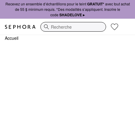
Recevez un ensemble d’échantillons pour le teint
GRATUIT*
avec tout achat
de 55 $ minimum requis. *Des modalités s’appliquent. Inscrire le
code
SHADELOVE ▸
Recherche
Accueil