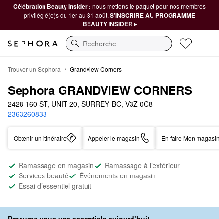
Célébration Beauty Insider :
nous mettons le paquet pour nos membres
privilégié(e)s du 1er au 31 août.
S’INSCRIRE AU PROGRAMME
BEAUTY INSIDER ▸
Recherche
Trouver un Sephora
Grandview Corners
Sephora GRANDVIEW CORNERS
2428 160 ST, UNIT 20, SURREY, BC, V3Z 0C8
2363260833
Obtenir un itinéraire
Appeler le magasin
En faire Mon magasin
Ramassage en magasin
Ramassage à l’extérieur
Services beauté
Événements en magasin
Essai d’essentiel gratuit
Procurez-vous vos essentiels aujourd’hui!