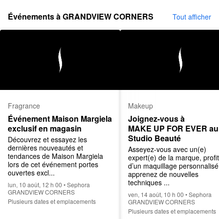
Événements à GRANDVIEW CORNERS
Tout afficher
Fragrance
Makeup
Événement Maison Margiela 
Joignez-vous à 
exclusif en magasin
MAKE UP FOR EVER au 
Studio Beauté
Découvrez et essayez les 
dernières nouveautés et 
Asseyez-vous avec un(e) 
tendances de Maison Margiela 
expert(e) de la marque, profit
lors de cet événement portes 
d’un maquillage personnalisé,
ouvertes excl...
apprenez de nouvelles 
techniques ...
lun, 10 août, 12 h 00 • Sephora
GRANDVIEW CORNERS
ven, 14 août, 10 h 00 • Sephora
Plusieurs dates et emplacements
GRANDVIEW CORNERS
Plusieurs dates et emplacements