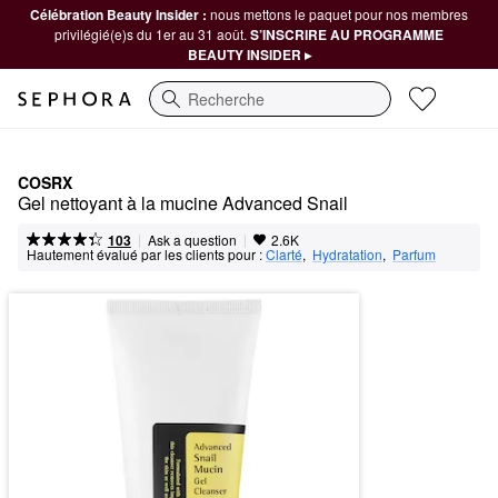
Célébration Beauty Insider :
nous mettons le paquet pour nos membres
privilégié(e)s du 1er au 31 août.
S’INSCRIRE AU PROGRAMME
BEAUTY INSIDER ▸
Recherche
COSRX
Gel nettoyant à la mucine Advanced Snail
|
|
Ask a question
103
2.6K
Hautement évalué par les clients pour :
Clarté
,  
Hydratation
,  
Parfum