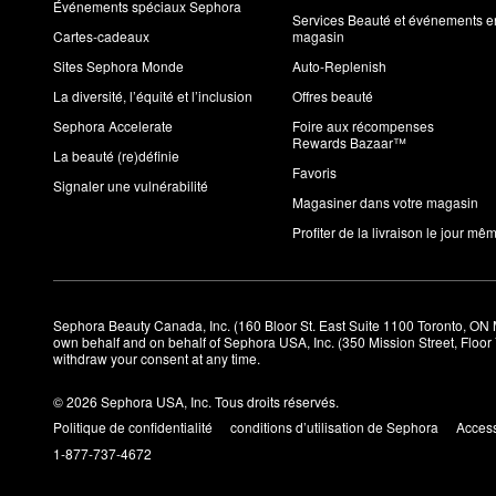
Événements spéciaux Sephora
Services Beauté et événements e
Cartes-cadeaux
magasin
Sites Sephora Monde
Auto-Replenish
La diversité, l’équité et l’inclusion
Offres beauté
Sephora Accelerate
Foire aux récompenses
Rewards Bazaar™
La beauté (re)définie
Favoris
Signaler une vulnérabilité
Magasiner dans votre magasin
Profiter de la livraison le jour mê
Sephora Beauty Canada, Inc. (160 Bloor St. East Suite 1100 Toronto, ON 
own behalf and on behalf of Sephora USA, Inc. (350 Mission Street, Floo
withdraw your consent at any time.
© 2026 Sephora USA, Inc. Tous droits réservés.
Politique de confidentialité
conditions d’utilisation de Sephora
Access
1-877-737-4672