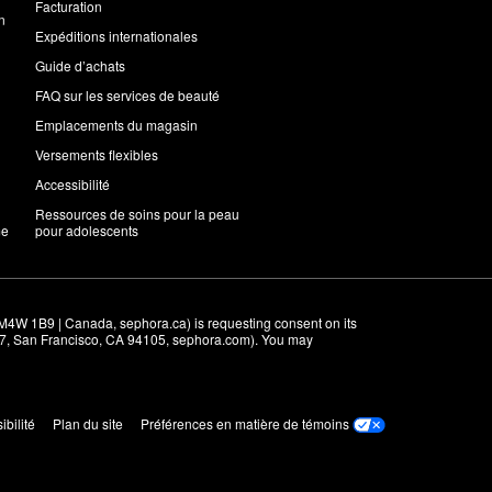
Facturation
n
Expéditions internationales
Guide d’achats
FAQ sur les services de beauté
Emplacements du magasin
Versements flexibles
Accessibilité
Ressources de soins pour la peau
me
pour adolescents
M4W 1B9 | Canada, sephora.ca) is requesting consent on its 
r 7, San Francisco, CA 94105, sephora.com). You may 
ibilité
Plan du site
Préférences en matière de témoins