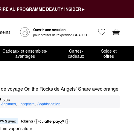
RIRE AU PROGRAMME BEAUTY INSIDER ▸
Ouvrir une session
ements
pour profiter de l’expédition GRATUITE
Cadeaux et ensembles-
Cartes-
Solde et
avantages
cadeaux
offres
r de voyage On the Rocks de Angels’ Share avec orange
5.3K
:
Agrumes
,  
Longévité
,  
Sophistication
,25 $
 avec
ou
arfum vaporisateur