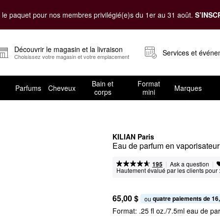
le paquet pour nos membres privilégié(e)s du 1er au 31 août.
S’INSC
Découvrir le magasin et la livraison
Services et évén
Choisissez votre magasin et votre emplacement
Bain et
Format
Parfums
Cheveux
Marques
corps
mini
KILIAN Paris
Eau de parfum en vaporisateu
|
|
Ask a question
195
Hautement évalué par les clients pour 
65,00 $
quatre paiements de 16
ou 
Format:
.25 fl oz./7.5ml eau de p