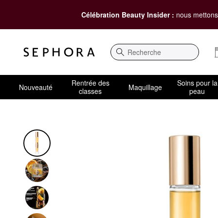
Célébration Beauty Insider :
nous mettons 
Recherche
Rentrée des
Soins pour la
Nouveauté
Maquillage
classes
peau