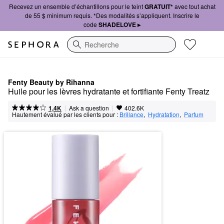
Recevez un ensemble d’échantillons pour le teint
GRATUIT*
avec tout achat
de 55 $ minimum requis. *Des modalités s’appliquent. Inscrire le
code
SHADELOVE ▸
Recherche
Fenty Beauty by Rihanna
Huile pour les lèvres hydratante et fortifiante Fenty Treatz
|
|
Ask a question
1,4K
402.6K
Hautement évalué par les clients pour :
Brillance
,  
Hydratation
,  
Parfum