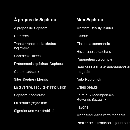
À propos de Sephora
Mon Sephora
À propos de Sephora
Membre Beauty Insider
Carrières
Galerie
Transparence de la chaîne
État de la commande
logistique
Historique des achats
Sociétés affiliées
Paramètres du compte
Événements spéciaux Sephora
Services Beauté et événements e
Cartes-cadeaux
magasin
Sites Sephora Monde
Auto-Replenish
La diversité, l’équité et l’inclusion
Offres beauté
Sephora Accelerate
Foire aux récompenses
Rewards Bazaar™
La beauté (re)définie
Favoris
Signaler une vulnérabilité
Magasiner dans votre magasin
Profiter de la livraison le jour mê