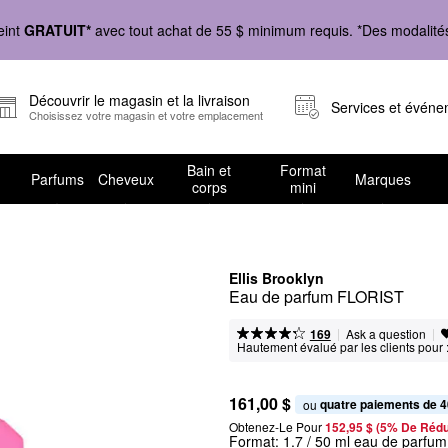
eint
GRATUIT*
avec tout achat de 55 $ minimum requis. *Des modalités 
Découvrir le magasin et la livraison
Services et évén
Choisissez votre magasin et votre emplacement
Bain et
Format
Parfums
Cheveux
Marques
corps
mini
Ellis Brooklyn
Eau de parfum FLORIST
|
|
Ask a question
169
Hautement évalué par les clients pour 
161,00 $
quatre paiements de 4
ou 
Obtenez-Le Pour
152,95 $ (5% De Rédu
Format:
1.7 / 50 ml eau de parfum