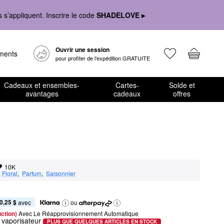
s’appliquent. Inscrire le code
SHADELOVE ▸
Ouvrir une session
ements
pour profiter de l’expédition GRATUITE
Cadeaux et ensembles-
Cartes-
Solde et
avantages
cadeaux
offres
10K
:
Floral
,  
Parfum
,  
Saisonnier
0,25 $
 avec
ou
ction) 
Avec Le Réapprovisionnement Automatique
 vaporisateur
PLUS QUE QUELQUES ARTICLES EN STOCK