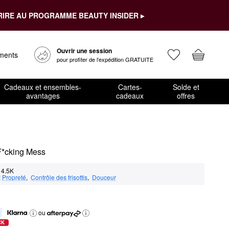
RIRE AU PROGRAMME BEAUTY INSIDER ▸
Ouvrir une session
ements
pour profiter de l’expédition GRATUITE
Cadeaux et ensembles-
Cartes-
Solde et
avantages
cadeaux
offres
F*cking Mess
4.5K
:
Propreté
,  
Contrôle des frisottis
,  
Douceur
ou
CK