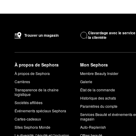
Clavardage avec le service
Trouver un magasin
la clientèle
À propos de Sephora
Mon Sephora
À propos de Sephora
Membre Beauty Insider
Carrières
Galerie
Transparence de la chaîne
État de la commande
logistique
Historique des achats
Sociétés affiliées
Paramètres du compte
Événements spéciaux Sephora
Services Beauté et événements e
Cartes-cadeaux
magasin
Sites Sephora Monde
Auto-Replenish
La diversité, l’équité et l’inclusion
Offres beauté