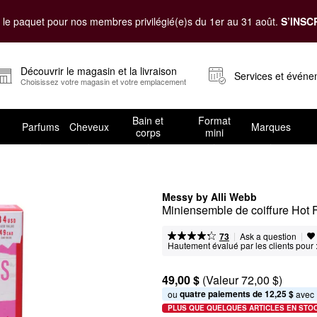
le paquet pour nos membres privilégié(e)s du 1er au 31 août.
S’INSC
Découvrir le magasin et la livraison
Services et évén
Choisissez votre magasin et votre emplacement
Bain et
Format
Parfums
Cheveux
Marques
corps
mini
Messy by Alli Webb
Miniensemble de coiffure Hot 
|
|
Ask a question
73
Hautement évalué par les clients pour 
49,00 $
(Valeur 72,00 $)
quatre paiements de 12,25 $
ou 
 avec
PLUS QUE QUELQUES ARTICLES EN STO