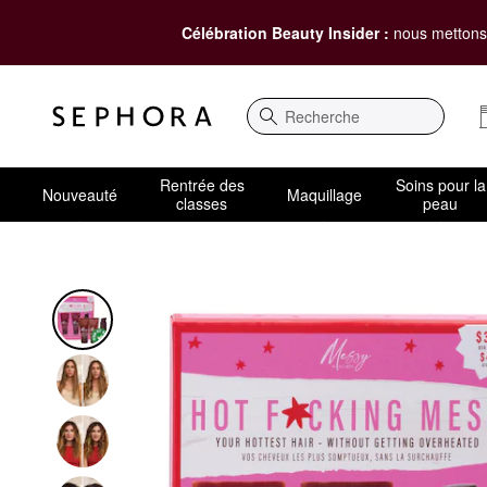
Célébration Beauty Insider :
nous mettons 
Recherche
Rentrée des
Soins pour la
Nouveauté
Maquillage
classes
peau