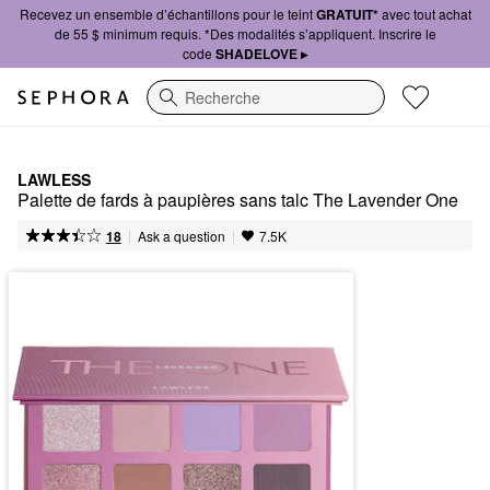
Recevez un ensemble d’échantillons pour le teint
GRATUIT*
avec tout achat
de 55 $ minimum requis. *Des modalités s’appliquent. Inscrire le
code
SHADELOVE ▸
Recherche
LAWLESS
Palette de fards à paupières sans talc The Lavender One
|
|
Ask a question
18
7.5K