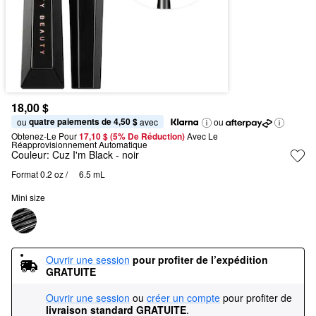
18,00 $
quatre paiements de 4,50 $
ou 
 avec
ou
Obtenez-Le Pour
17,10 $ (5% De Réduction) 
Avec Le 
Réapprovisionnement Automatique
Couleur:
Cuz I'm Black
- noir
Format 0.2 oz / 	6.5 mL
Mini size
Ouvrir une session
pour profiter de l’expédition 
GRATUITE
Ouvrir une session
ou
créer un compte
pour profiter de
livraison standard GRATUITE
.