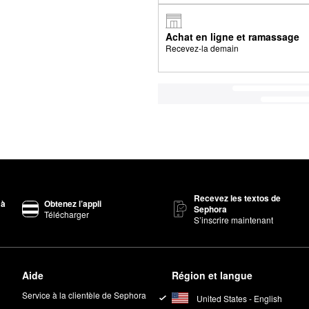
Achat en ligne et ramassage
Recevez-la demain
Recevez les textos de
 à
Obtenez l’appli
Sephora
Télécharger
S’inscrire maintenant
Aide
Région et langue
Service à la clientèle de Sephora
United States - English