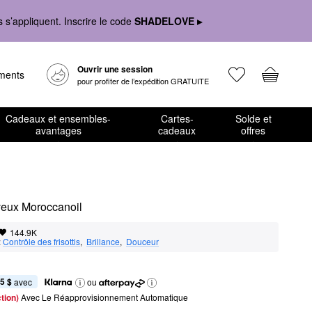
s’appliquent. Inscrire le code
SHADELOVE ▸
Ouvrir une session
ements
pour profiter de l’expédition GRATUITE
Cadeaux et ensembles-
Cartes-
Solde et
avantages
cadeaux
offres
eveux Moroccanoil
144.9K
:
Contrôle des frisottis
,  
Brillance
,  
Douceur
5 $
 avec
ou
tion) 
Avec Le Réapprovisionnement Automatique