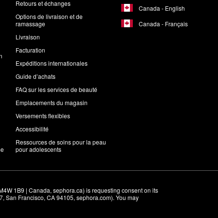
Retours et échanges
Canada - English
Options de livraison et de
Canada - Français
ramassage
Livraison
Facturation
n
Expéditions internationales
Guide d’achats
FAQ sur les services de beauté
Emplacements du magasin
Versements flexibles
Accessibilité
Ressources de soins pour la peau
me
pour adolescents
M4W 1B9 | Canada, sephora.ca) is requesting consent on its 
r 7, San Francisco, CA 94105, sephora.com). You may 