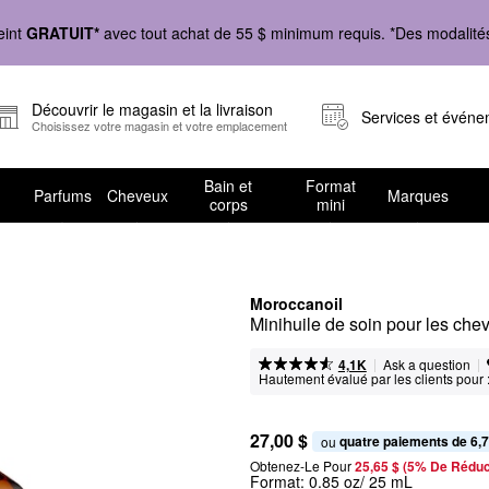
eint
GRATUIT*
avec tout achat de 55 $ minimum requis. *Des modalités 
Découvrir le magasin et la livraison
Services et évén
Choisissez votre magasin et votre emplacement
Bain et
Format
Parfums
Cheveux
Marques
corps
mini
Moroccanoil
Minihuile de soin pour les ch
|
|
Ask a question
4,1K
Hautement évalué par les clients pour 
27,00 $
quatre paiements de 6,7
ou 
Obtenez-Le Pour
25,65 $ (5% De Réduc
Format:
0.85 oz/ 25 mL