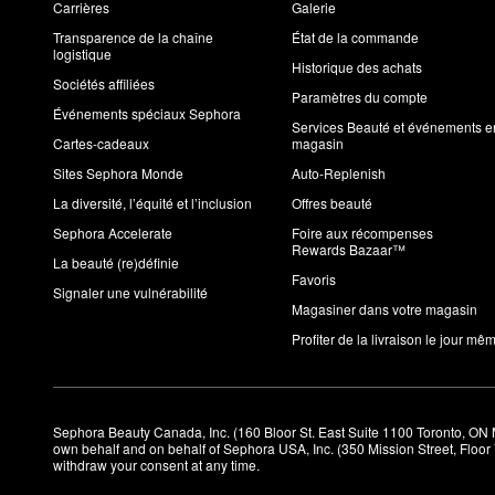
Carrières
Galerie
Transparence de la chaîne
État de la commande
logistique
Historique des achats
Sociétés affiliées
Paramètres du compte
Événements spéciaux Sephora
Services Beauté et événements e
Cartes-cadeaux
magasin
Sites Sephora Monde
Auto-Replenish
La diversité, l’équité et l’inclusion
Offres beauté
Sephora Accelerate
Foire aux récompenses
Rewards Bazaar™
La beauté (re)définie
Favoris
Signaler une vulnérabilité
Magasiner dans votre magasin
Profiter de la livraison le jour mê
Sephora Beauty Canada, Inc. (160 Bloor St. East Suite 1100 Toronto, ON 
own behalf and on behalf of Sephora USA, Inc. (350 Mission Street, Floo
withdraw your consent at any time.