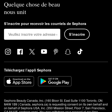
Quelque chose de beau
nous unit
S’inscrire pour recevoir les courriels de Sephora
S’inscrire
Téléchargez l’appli Sephora
Sephora Beauty Canada, Inc. (160 Bloor St. East Suite 1100 Toronto, ON 
M4W 1B9 | Canada, sephora.ca) is requesting consent on its own behalf and 
on behalf of Sephora USA, Inc. (350 Mission Street, Floor 7, San Francisco, 
CA 94105, sephora.com). You may withdraw your consent at any time.