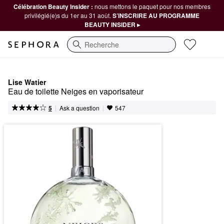
Célébration Beauty Insider :
nous mettons le paquet pour nos membres
privilégié(e)s du 1er au 31 août.
S’INSCRIRE AU PROGRAMME
BEAUTY INSIDER ▸
Recherche
Lise Watier
Eau de toilette Neiges en vaporisateur
|
|
Ask a question
5
547