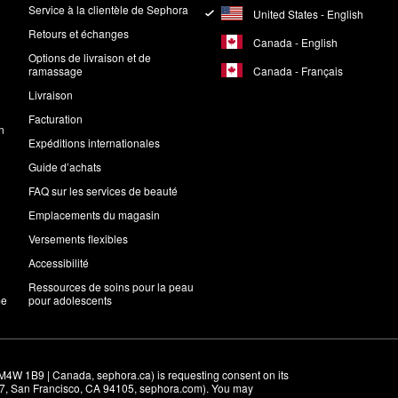
Service à la clientèle de Sephora
United States - English
Retours et échanges
Canada - English
Options de livraison et de
Canada - Français
ramassage
Livraison
Facturation
n
Expéditions internationales
Guide d’achats
FAQ sur les services de beauté
Emplacements du magasin
Versements flexibles
Accessibilité
Ressources de soins pour la peau
me
pour adolescents
M4W 1B9 | Canada, sephora.ca) is requesting consent on its 
r 7, San Francisco, CA 94105, sephora.com). You may 