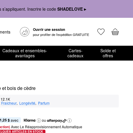
s’appliquent. Inscrire le code
SHADELOVE ▸
Ouvrir une session
ements
pour profiter de l’expédition GRATUITE
Cadeaux et ensembles-
Cartes-
Solde et
avantages
cadeaux
offres
 et bois de cèdre
12.1K
:
Fraîcheur
,  
Longévité
,  
Parfum
1,25 $
 avec
ou
ction) 
Avec Le Réapprovisionnement Automatique
ELQUES ARTICLES EN STOCK