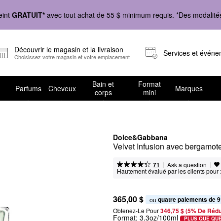
eint
GRATUIT*
avec tout achat de 55 $ minimum requis. *Des modalités 
Découvrir le magasin et la livraison
Services et évén
Choisissez votre magasin et votre emplacement
Bain et
Format
Parfums
Cheveux
Marques
corps
mini
Dolce&Gabbana
Velvet Infusion avec bergamote
|
|
Ask a question
71
Hautement évalué par les clients pour 
365,00 $
quatre paiements de 9
ou 
Obtenez-Le Pour
346,75 $ (5% De Rédu
Format:
3.3oz/100ml
PLUS QUE QU