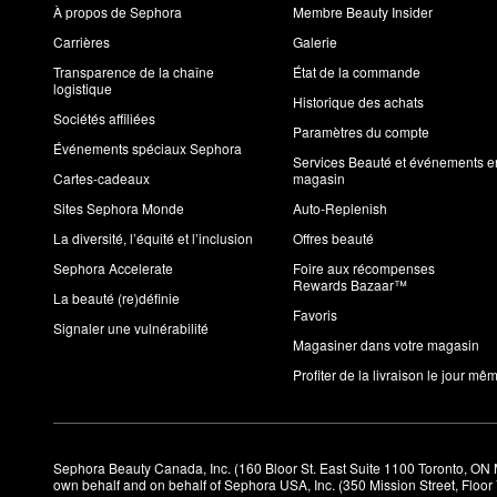
À propos de Sephora
Membre Beauty Insider
Carrières
Galerie
Transparence de la chaîne
État de la commande
logistique
Historique des achats
Sociétés affiliées
Paramètres du compte
Événements spéciaux Sephora
Services Beauté et événements e
Cartes-cadeaux
magasin
Sites Sephora Monde
Auto-Replenish
La diversité, l’équité et l’inclusion
Offres beauté
Sephora Accelerate
Foire aux récompenses
Rewards Bazaar™
La beauté (re)définie
Favoris
Signaler une vulnérabilité
Magasiner dans votre magasin
Profiter de la livraison le jour mê
Sephora Beauty Canada, Inc. (160 Bloor St. East Suite 1100 Toronto, ON 
own behalf and on behalf of Sephora USA, Inc. (350 Mission Street, Floo