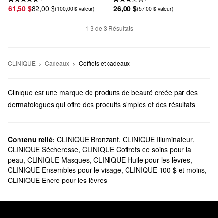
61,50 $
82,00 $
26,00 $
(100,00 $ valeur)
(57,00 $ valeur)
1-3 de 3 Résultats
CLINIQUE
Cadeaux
Coffrets et cadeaux
Clinique est une marque de produits de beauté créée par des
dermatologues qui offre des produits simples et des résultats
remarquables. Des cosmétiques sans tracas aux soins
personnalisés pour la peau, Clinique offre des formules
parfaitement adaptées à toutes les priorités.
Contenu relié:
CLINIQUE Bronzant
,
CLINIQUE Illuminateur
,
CLINIQUE Sécheresse
,
CLINIQUE Coffrets de soins pour la
Sephora offre-t-elle Clinique?
peau
,
CLINIQUE Masques
,
CLINIQUE Huile pour les lèvres
,
Oui, Sephora offre une vaste sélection d’essentiels Clinique. Pour
CLINIQUE Ensembles pour le visage
,
CLINIQUE 100 $ et moins
,
commencer à simplifier votre rituel beauté, assurez-vous de
CLINIQUE Encre pour les lèvres
parcourir notre gamme d’essentiels de maquillage Clinique. Nous
offrons des mascaras longue tenue, des ligneurs de haute
qualité, des rouges à lèvres universellement flatteurs et bien plus