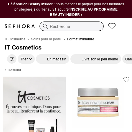
Célébration Beauty Insider :
nous mettons le paquet pour nos membres
privilégié(e)s du 1er au 31 août.
S’INSCRIRE AU PROGRAMME
BEAUTY INSIDER ▸
Recherche
IT Cosmetics
Soins pour la peau
Format miniature
IT Cosmetics
Trier
En magasin
Livraison le jour même
Gam
1 Résultat
IT Cosmetics Format miniature