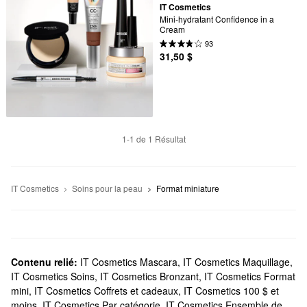
IT Cosmetics
Mini-hydratant Confidence in a 
Cream
93
31,50 $
1-1 de 1 Résultat
IT Cosmetics
Soins pour la peau
Format miniature
Contenu relié:
IT Cosmetics Mascara
,
IT Cosmetics Maquillage
,
IT Cosmetics Soins
,
IT Cosmetics Bronzant
,
IT Cosmetics Format
mini
,
IT Cosmetics Coffrets et cadeaux
,
IT Cosmetics 100 $ et
moins
,
IT Cosmetics Par catégorie
,
IT Cosmetics Ensemble de