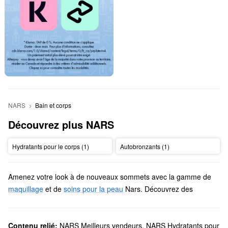
NARS
Bain et corps
Découvrez plus NARS
Hydratants pour le corps (1)
Autobronzants (1)
Amenez votre look à de nouveaux sommets avec la gamme de
maquillage
et de
soins pour la peau
Nars. Découvrez des
produits emblématiques pour les joues, des palettes de fards à
paupières, des rouges à lèvres et plus encore, tous avec des
formules révolutionnaires et des résultats durables.
Contenu relié:
NARS Meilleurs vendeurs
,
NARS Hydratants pour