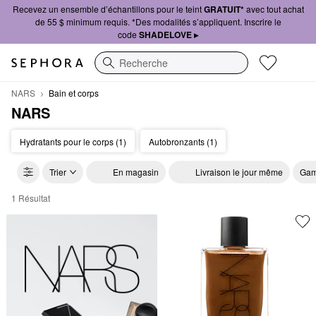
Recevez un ensemble d’échantillons pour le teint
GRATUIT*
avec tout achat
de 55 $ minimum requis. *Des modalités s’appliquent. Inscrire le
code
SHADELOVE ▸
Recherche
NARS
Bain et corps
NARS
Hydratants pour le corps (1)
Autobronzants (1)
Trier
En magasin
Livraison le jour même
Gam
1 Résultat
NARS Bain et corps