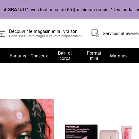
eint
GRATUIT*
avec tout achat de 55 $ minimum requis. *Des modalités 
Découvrir le magasin et la livraison
Services et évén
Choisissez votre magasin et votre emplacement
Bain et
Format
Parfums
Cheveux
Marques
corps
mini
adeaux