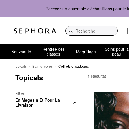
Recevez un ensemble d’échantillons pour le t
Recherche
Rentrée des
Soins pour la
Nouveauté
Maquillage
classes
peau
Topicals
Bain et corps
Coffrets et cadeaux
Topicals
Topicals Coffrets et c
1 Résultat
Filtres
En Magasin Et Pour La 
Livraison