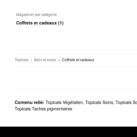
Magasiner par catégorie
Coffrets et cadeaux (1)
Topicals
Bain et corps
Coffrets et cadeaux
Contenu relié:
Topicals Végétalien
,
Topicals Soins
,
Topicals S
Topicals Taches pigmentaires