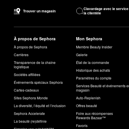
Clavardage avec le service
Trouver un magasin
la clientèle
À propos de Sephora
Mon Sephora
À propos de Sephora
Membre Beauty Insider
Carrières
Galerie
Transparence de la chaîne
État de la commande
logistique
Historique des achats
Sociétés affiliées
Paramètres du compte
Événements spéciaux Sephora
Services Beauté et événements e
Cartes-cadeaux
magasin
Sites Sephora Monde
Auto-Replenish
La diversité, l’équité et l’inclusion
Offres beauté
Sephora Accelerate
Foire aux récompenses
Rewards Bazaar™
La beauté (re)définie
Favoris
Signaler une vulnérabilité