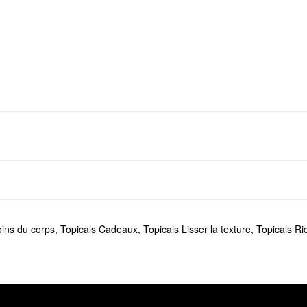
oins du corps
,
Topicals Cadeaux
,
Topicals Lisser la texture
,
Topicals Rid