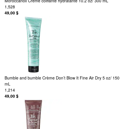
Moroccanoil
Crème coiffante hydratante 10.2 oz/ 300 mL
1,528
49,00 $
Bumble and bumble
Crème Don’t Blow It Fine Air Dry 5 oz/ 150
mL
1,214
49,00 $