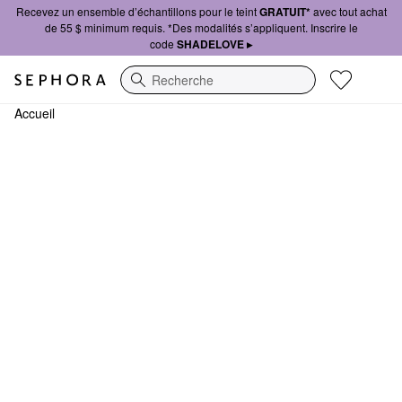
Recevez un ensemble d’échantillons pour le teint
GRATUIT*
avec tout achat
de 55 $ minimum requis. *Des modalités s’appliquent. Inscrire le
code
SHADELOVE ▸
Recherche
Accueil