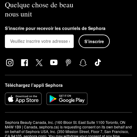
Quelque chose de beau
nous unit
S’inscrire pour recevoir les courriels de Sephora
S’inscrire
Téléchargez l’appli Sephora
Sephora Beauty Canada, Inc. (160 Bloor St. East Suite 1100 Toronto, ON 
M4W 1B9 | Canada, sephora.ca) is requesting consent on its own behalf and 
on behalf of Sephora USA, Inc. (350 Mission Street, Floor 7, San Francisco, 
CA 94105, sephora.com). You may withdraw your consent at any time.