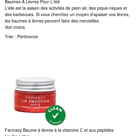
Baumes À Lèvres Pour L'été
Baumes À Lèvres Pour L'été
L'été est la saison des activités de plein air, des pique-niques et
des barbecues. Si vous cherchez un moyen d'apaiser vos lèvres,
les baumes à lèvres peuvent faire des merveilles.
Voir moins
Trier :
Pertinence
Farmacy
Baume à lèvres à la vitamine C et aux peptides