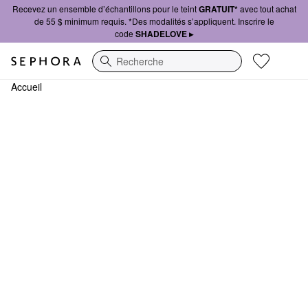
Recevez un ensemble d’échantillons pour le teint
GRATUIT*
avec tout achat
de 55 $ minimum requis. *Des modalités s’appliquent. Inscrire le
code
SHADELOVE ▸
Recherche
Accueil