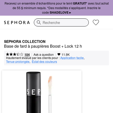
Recevez un ensemble d’échantillons pour le teint
GRATUIT*
avec tout achat
de 55 $ minimum requis. *Des modalités s’appliquent. Inscrire le
code
SHADELOVE ▸
Recherche
SEPHORA COLLECTION
Base de fard à paupières Boost + Lock 12 h
|
|
Ask a question
104
11.9K
Hautement évalué par les clients pour :
Application facile
,  
Tenue prolongée
,  
Éclat des couleurs