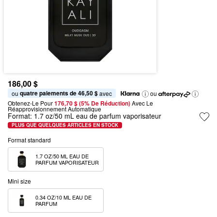
186,00 $
quatre paiements de 46,50 $
ou 
 avec
ou
Obtenez-Le Pour
176,70 $ (5% De Réduction) 
Avec Le 
Réapprovisionnement Automatique
Format:
1.7 oz/50 mL eau de parfum vaporisateur
PLUS QUE QUELQUES ARTICLES EN STOCK
Format standard
1.7 OZ/50 ML EAU DE 
PARFUM VAPORISATEUR
Mini size
0.34 OZ/10 ML EAU DE 
PARFUM 