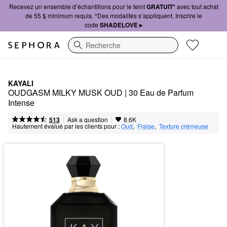
Recevez un ensemble d’échantillons pour le teint
GRATUIT*
avec tout achat
de 55 $ minimum requis. *Des modalités s’appliquent. Inscrire le
code
SHADELOVE ▸
Recherche
KAYALI
OUDGASM MILKY MUSK OUD | 30 Eau de Parfum 
Intense
|
|
Ask a question
513
8.6K
Hautement évalué par les clients pour :
Oud
,  
Fraise
,  
Texture crémeuse