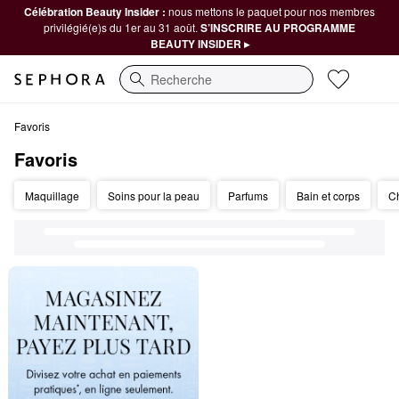
Célébration Beauty Insider :
nous mettons le paquet pour nos membres
privilégié(e)s du 1er au 31 août.
S’INSCRIRE AU PROGRAMME
BEAUTY INSIDER ▸
Recherche
Favoris
Favoris
Favoris
Maquillage
Soins pour la peau
Parfums
Bain et corps
C