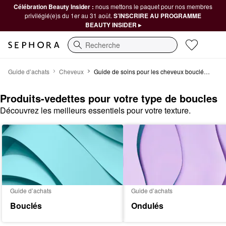
Célébration Beauty Insider :
nous mettons le paquet pour nos membres
privilégié(e)s du 1er au 31 août.
S’INSCRIRE AU PROGRAMME
BEAUTY INSIDER ▸
Recherche
Produits-vedettes pour votre type de boucles
Guide d’achats
Cheveux
Guide de soins pour les cheveux bouclés, torsadés ou crépus
Produits-vedettes pour votre type de boucles
Découvrez les meilleurs essentiels pour votre texture.
Guide d’achats
Guide d’achats
Bouclés
Ondulés