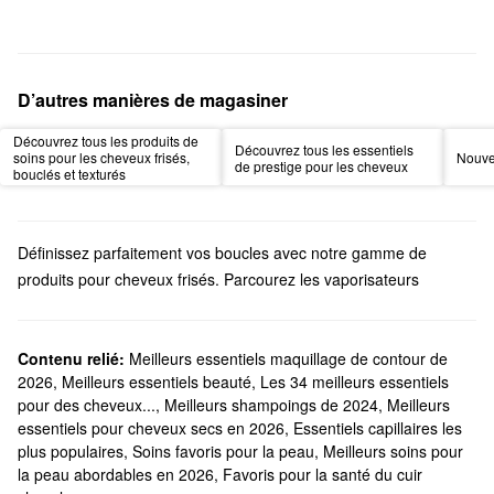
D’autres manières de magasiner
Découvrez tous les produits de
Découvrez tous les essentiels
soins pour les cheveux frisés,
Nouve
de prestige pour les cheveux
bouclés et texturés
Définissez parfaitement vos boucles avec notre gamme de
produits pour cheveux frisés. Parcourez les vaporisateurs
lissants, les huiles protectrices et les autres options infusées
d’ingrédients ciblés pour répondre à vos principales
préoccupations.
Contenu relié:
Meilleurs essentiels maquillage de contour de
2026
,
Meilleurs essentiels beauté
,
Les 34 meilleurs essentiels
Préparez vos boucles pour la mise en plis avec les revitalisants et
pour des cheveux...
,
Meilleurs shampoings de 2024
,
Meilleurs
les bases sans rinçage fiables. Nous offrons également des
essentiels pour cheveux secs en 2026
,
Essentiels capillaires les
produits pour les cheveux frisés qui rehaussent la souplesse, des
plus populaires
,
Soins favoris pour la peau
,
Meilleurs soins pour
formules qui éliminent les couleurs ternes, un choix de produits
la peau abordables en 2026
,
Favoris pour la santé du cuir
reconstituants et bien plus.