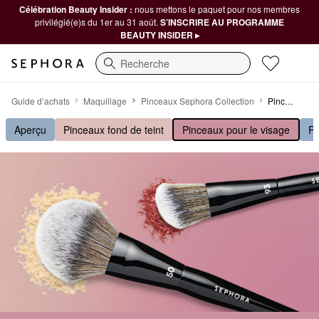
Célébration Beauty Insider :
nous mettons le paquet pour nos membres
privilégié(e)s du 1er au 31 août.
S’INSCRIRE AU PROGRAMME
BEAUTY INSIDER ▸
Recherche
Pinceaux pour le visage Sephora Collection
Guide d’achats
Maquillage
Pinceaux Sephora Collection
Pinceaux pour le visage
Aperçu
Pinceaux fond de teint
Pinceaux pour le visage
Pi