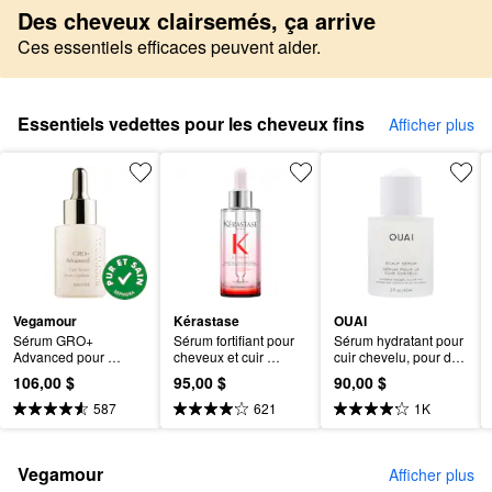
Des cheveux clairsemés, ça arrive
Ces essentiels efficaces peuvent aider.
Essentiels vedettes pour les cheveux fins
Afficher plus
Vegamour
Kérastase
OUAI
Sérum GRO+ 
Sérum fortifiant pour 
Sérum hydratant pour 
Advanced pour 
cheveux et cuir 
cuir chevelu, pour des 
cheveux très 
chevelu Genesis
cheveux sains et plus 
106,00 $
95,00 $
90,00 $
clairsemés
volumineux
587
621
1K
Vegamour
Afficher plus