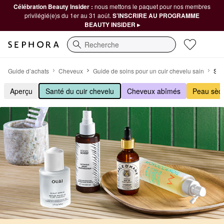
Célébration Beauty Insider :
nous mettons le paquet pour nos membres
privilégié(e)s du 1er au 31 août.
S’INSCRIRE AU PROGRAMME
BEAUTY INSIDER ▸
Recherche
Améliorez la santé de votre cuir chevelu
Guide d’achats
Cheveux
Guide de soins pour un cuir chevelu sain
San
Aperçu
Santé du cuir chevelu
Cheveux abîmés
Peau sèc