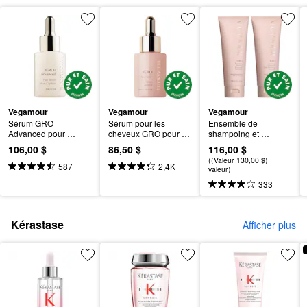
Vegamour
Vegamour
Vegamour
Sérum GRO+ 
Sérum pour les 
Ensemble de 
Advanced pour 
cheveux GRO pour 
shampoing et 
cheveux très 
cheveux clairsemés
revitalisant GRO pour 
106,00 $
86,50 $
116,00 $
clairsemés
cheveux clairsemés
((Valeur 130,00 $)
587
2,4K
valeur)
333
Kérastase
Afficher plus