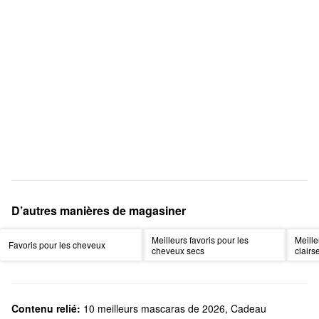
D’autres manières de magasiner
Meilleurs favoris pour les
Meill
Favoris pour les cheveux
cheveux secs
clair
Contenu relié:
10 meilleurs mascaras de 2026
,
Cadeau