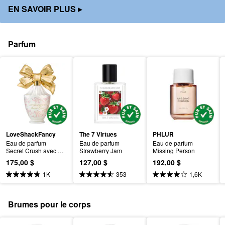
EN SAVOIR PLUS
▸
Parfum
LoveShackFancy
The 7 Virtues
PHLUR
Eau de parfum 
Eau de parfum 
Eau de parfum 
Secret Crush avec 
Strawberry Jam
Missing Person
vanille
175,00 $
127,00 $
192,00 $
1K
353
1,6K
Brumes pour le corps