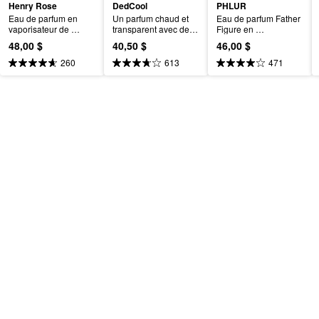
Henry Rose
DedCool
PHLUR
Eau de parfum en 
Un parfum chaud et 
Eau de parfum Father 
vaporisateur de 
transparent avec des 
Figure en 
voyage avec musc 
notes d’ambre, de 
vaporisateur de 
48,00 $
40,50 $
46,00 $
London 1983
bergamote et de musc 
voyage
blanc.
260
613
471