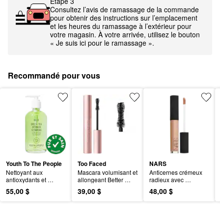
Étape 3
Consultez l’avis de ramassage de la commande
pour obtenir des instructions sur l’emplacement
et les heures du ramassage à l’extérieur pour
votre magasin. À votre arrivée, utilisez le bouton
« Je suis ici pour le ramassage ».
Recommandé pour vous
Youth To The People
Too Faced
NARS
Nettoyant aux 
Mascara volumisant et 
Anticernes crémeux 
antioxydants et 
allongeant Better 
radieux avec 
superaliments 
Than Sex
couvrance moyenne
55,00 $
39,00 $
48,00 $
rechargeable