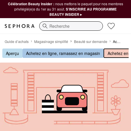
Célébration Beauty Insider :
nous mettons le paquet pour nos membres
privilégié(e)s du 1er au 31 août.
S’INSCRIRE AU PROGRAMME
BEAUTY INSIDER ▸
Recherche
Achetez en ligne, ramassez à l’extérieur
Guide d’achats
Magasinage simplifié
Beauté sur demande
Achetez en ligne, ramassez à l’extérieur
Aperçu
Achetez en ligne, ramassez en magasin
Achetez en l