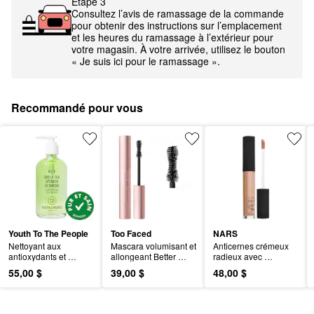
Étape 3
Consultez l’avis de ramassage de la commande
pour obtenir des instructions sur l’emplacement
et les heures du ramassage à l’extérieur pour
votre magasin. À votre arrivée, utilisez le bouton
« Je suis ici pour le ramassage ».
Recommandé pour vous
Youth To The People
Too Faced
NARS
Nettoyant aux 
Mascara volumisant et 
Anticernes crémeux 
antioxydants et 
allongeant Better 
radieux avec 
superaliments 
Than Sex
couvrance moyenne
55,00 $
39,00 $
48,00 $
rechargeable