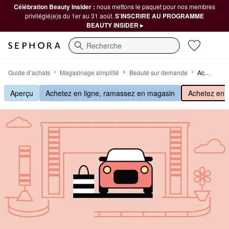
Célébration Beauty Insider :
nous mettons le paquet pour nos membres
privilégié(e)s du 1er au 31 août.
S’INSCRIRE AU PROGRAMME
BEAUTY INSIDER ▸
Recherche
Achetez en ligne, ramassez à l’extérieur
Guide d’achats
Magasinage simplifié
Beauté sur demande
Achetez en ligne, ramassez à l’extérieur
Aperçu
Achetez en ligne, ramassez en magasin
Achetez en l