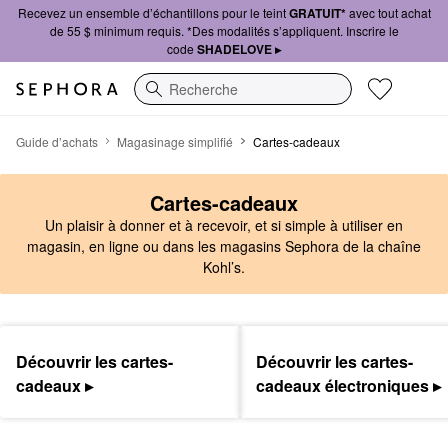
Recevez un ensemble d’échantillons pour le teint
GRATUIT*
avec tout achat
de 55 $ minimum requis. *Des modalités s’appliquent. Inscrire le
code
SHADELOVE ▸
Recherche
cartes-cadeaux
Guide d’achats
Magasinage simplifié
Cartes-cadeaux
Cartes-cadeaux
Un plaisir à donner et à recevoir, et si simple à utiliser en
magasin, en ligne ou dans les magasins Sephora de la chaîne
Kohl’s.
Découvrir les cartes-
Découvrir les cartes-
cadeaux ▸
cadeaux électroniques ▸