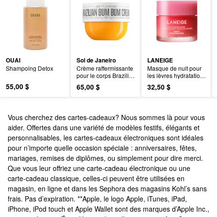
OUAI
Sol de Janeiro
LANEIGE
Shampoing Detox
Crème raffermissante 
Masque de nuit pour 
pour le corps Brazilian 
les lèvres hydratation 
Bum Bum 
intense avec 
55,00 $
65,00 $
32,50 $
rechargeable avec 
vitamine C
Guaranà riche en 
caféine
Vous cherchez des cartes-cadeaux? Nous sommes là pour vous
aider. Offertes dans une variété de modèles festifs, élégants et
personnalisables, les cartes-cadeaux électroniques sont idéales
pour n’importe quelle occasion spéciale : anniversaires, fêtes,
mariages, remises de diplômes, ou simplement pour dire merci.
Que vous leur offriez une carte-cadeau électronique ou une
carte-cadeau classique, celles-ci peuvent être utilisées en
magasin, en ligne et dans les Sephora des magasins Kohl’s sans
frais. Pas d’expiration.
**Apple, le logo Apple, iTunes, iPad,
iPhone, iPod touch et Apple Wallet sont des marques d’Apple Inc.,