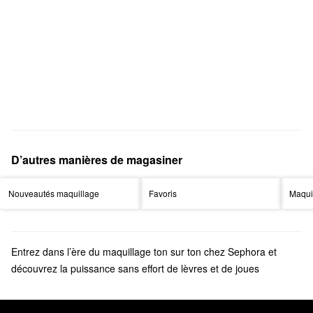
D’autres manières de magasiner
Nouveautés maquillage
Favoris
Maqui
Entrez dans l’ère du maquillage ton sur ton chez Sephora et
découvrez la puissance sans effort de lèvres et de joues
assorties. Nous avons sélectionné nos favoris pour les lèvres et
les joues aux nuances de goyave, d’espresso, de pêche et de