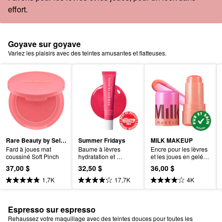
effort.
Goyave sur goyave
Variez les plaisirs avec des teintes amusantes et flatteuses.
Rare Beauty by Selena Gomez
Summer Fridays
MILK MAKEUP
Fard à joues mat 
Baume à lèvres 
Encre pour les lèvres 
coussiné Soft Pinch
hydratation et 
et les joues en gelée 
brillance nourrissante
teintée rafraîchissante 
37,00 $
32,50 $
36,00 $
Water Jelly
1,7K
17,7K
4K
Espresso sur espresso
Rehaussez votre maquillage avec des teintes douces pour toutes les