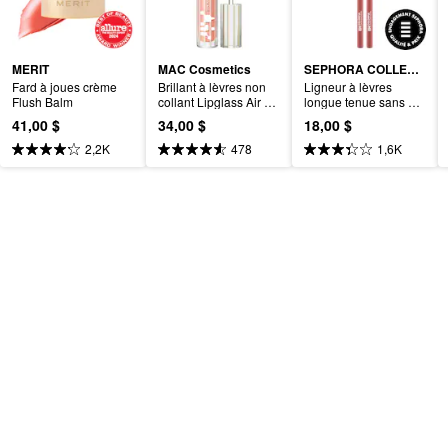
MERIT
MAC Cosmetics
SEPHORA COLLECTION
Fard à joues crème 
Brillant à lèvres non 
Ligneur à lèvres 
Flush Balm
collant Lipglass Air 
longue tenue sans 
avec lustre miroitant
transfert Colful 8 h
41,00 $
34,00 $
18,00 $
2,2K
478
1,6K